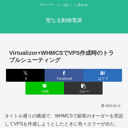
サーバー、いっぱい、しあわせ
聖なる動物電源
Virtualizor+WHMCSでVPS作成時のトラ
ブルシューティング
X
Facebook
はてブ
LINE
コピー
2022.02.11
タイトル通りの構成で、WHMCSで顧客のオーダーを受諾
してVPSを作成しようとしたときに色々エラーが出た。