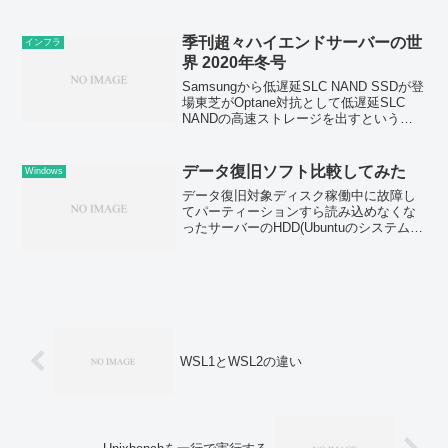
見えた。だが、OSSは死に絶えてはいな
かった。OSSコミュニティが機能を失
い、金がすべてを支配する世界となった
季刊超々ハイエンドサーバーの世
インフラ
O...
界 2020年冬号
Samsungから低遅延SLC NAND SSDが登
場東芝がOptane対抗として低遅延SLC
NANDの高速ストレージを出すという話
が以前からあったが、意外にもSamsung
が先に出してきた。Samsung 983 ZET
I/O性能はO...
データ復旧ソフト比較してみた
Windows
データ復旧対象ディスク稼働中に故障し
てパーティーションすら読み込めなくな
ったサーバーのHDD(Ubuntuのシステム
+データディスク、ext4形式)。これをdd
コマンドで可能な限り正常なHDDにコピ
ーしてからfcheckなどをかけて修復し
た...
WSL1とWSL2の違い