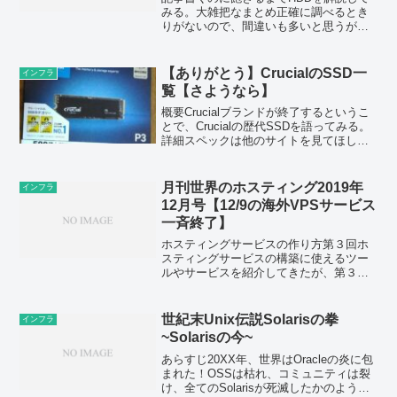
みる。大雑把なまとめ正確に調べるとき
りがないので、間違いも多いと思うがだ
いたいこんな感じ。赤字は現在販売終
了。Western DigitalSeagate旧HGST東芝
高負荷サーバーGold, reEx...
【ありがとう】CrucialのSSD一
インフラ
覧【さようなら】
概要Crucialブランドが終了するというこ
とで、Crucialの歴代SSDを語ってみる。
詳細スペックは他のサイトを見てほし
い。印象だけ語る。NVMe SSDCrucial
P1Crucialブランド初のNVMe SSD。性能
は低容量モデル...
月刊世界のホスティング2019年
インフラ
12月号【12/9の海外VPSサービス
一斉終了】
ホスティングサービスの作り方第３回ホ
スティングサービスの構築に使えるツー
ルやサービスを紹介してきたが、第３回
ではAWS EC2のようなクラウドコンピュ
ーティング環境の構築ができるソフトウ
ェア、そしてこれらの課金方法について
世紀末Unix伝説Solarisの拳
インフラ
紹介したい。そして...
~Solarisの今~
あらすじ20XX年、世界はOracleの炎に包
まれた！OSSは枯れ、コミュニティは裂
け、全てのSolarisが死滅したかのように