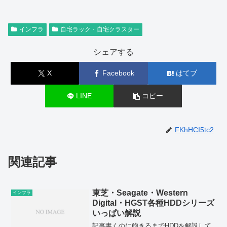
インフラ
自宅ラック・自宅クラスター
シェアする
X
Facebook
はてブ
LINE
コピー
FKhHCI5tc2
関連記事
東芝・Seagate・Western
インフラ
Digital・HGST各種HDDシリーズ
いっぱい解説
記事書くのに飽きるまでHDDを解説して