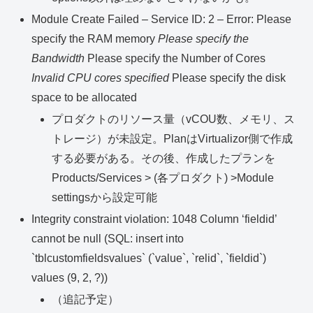
Module Create Failed – Service ID: 2 – Error: Please
specify the RAM memory
Please specify the
Bandwidth
Please specify the Number of Cores
Invalid CPU cores specified
Please specify the disk
space to be allocated
プロダクトのリソース量（vCOU数、メモリ、ス
トレージ）が未設定。PlanはVirtualizor側で作成
する必要がある。その後、作成したプランを
Products/Services > (各プロダクト) >Module
settingsから設定可能
Integrity constraint violation: 1048 Column ‘fieldid’
cannot be null (SQL: insert into
`tblcustomfieldsvalues` (`value`, `relid`, `fieldid`)
values (9, 2, ?))
（追記予定）