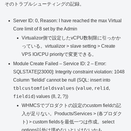
そのトラブルシューティングの記録。
Server ID: 0, Reason: I have reached the max Virtual
Core limit of 8 set by the Admin
Virtualizor側で設定したvCPU数制限に引っかか
っている。virtualizor > slave setting > Create
VPS IO/CPU priorityで変更できる。
Module Create Failed – Service ID: 2 – Error:
SQLSTATE[23000]: Integrity constraint violation: 1048
Column ‘fieldid’ cannot be null (SQL: insert into
tblcustomfieldsvalues
value
relid
(
,
,
fieldid
) values (8, 2, ?))
WHMCSでプロダクトの設定のcustom fieldの記
入が足りない。Products/Services > (各プロダク
ト) > custom fieldsを最低一つは作成。select
options以外は埋めないといけないかも。