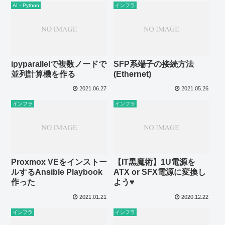
AI・Python
インフラ
ipyparallelで複数ノードで
SFP系端子の接続方法
並列計算機を作る
(Ethernet)
2021.06.27
2021.05.26
インフラ
インフラ
Proxmox VEをインストー
【IT黒魔術】1U電源を
ルするAnsible Playbook
ATX or SFX電源に変換し
作った
よう♥
2021.01.21
2020.12.22
インフラ
インフラ