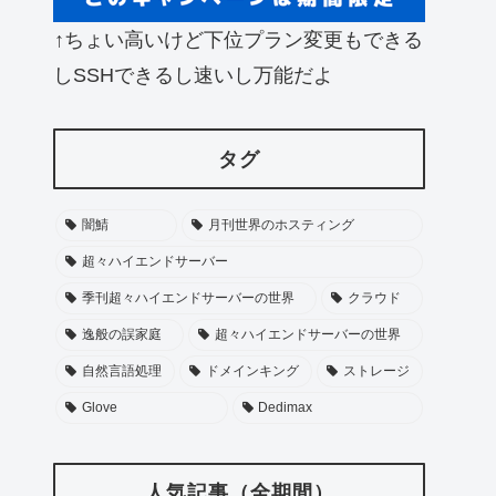
↑ちょい高いけど下位プラン変更もできる
しSSHできるし速いし万能だよ
タグ
闇鯖
月刊世界のホスティング
超々ハイエンドサーバー
季刊超々ハイエンドサーバーの世界
クラウド
逸般の誤家庭
超々ハイエンドサーバーの世界
自然言語処理
ドメインキング
ストレージ
Glove
Dedimax
人気記事（全期間）