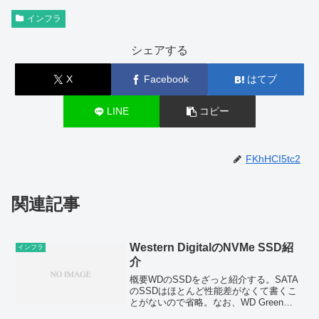
インフラ
シェアする
X
Facebook
はてブ
LINE
コピー
FKhHCI5tc2
関連記事
Western DigitalのNVMe SSD紹
インフラ
介
概要WDのSSDをざっと紹介する。SATA
のSSDはほとんど性能差がなくて書くこ
とがないので省略。なお、WD Green
SN350以外は多分3D TLCWD Blackシリ