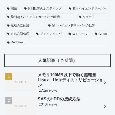
闇鯖
月刊世界のホスティング
超々ハイエンドサーバー
季刊超々ハイエンドサーバーの世界
クラウド
逸般の誤家庭
超々ハイエンドサーバーの世界
自然言語処理
ドメインキング
ストレージ
Glove
Dedimax
人気記事（全期間）
メモリ100MB以下で動く超軽量
Linux・Unixディストリビューショ
ン
17025 views
SASのHDDの接続方法
10430 views