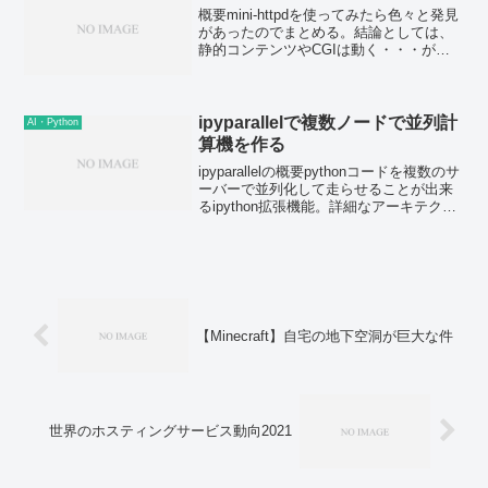
概要mini-httpdを使ってみたら色々と発見
があったのでまとめる。結論としては、
静的コンテンツやCGIは動く・・・が、
PHPへの対応状況は微妙。Wordpressに
関しては動作不可能メモリは0.1pv/sくら
いのアクセスなら512KBも...
ipyparallelで複数ノードで並列計
AI・Python
算機を作る
ipyparallelの概要pythonコードを複数のサ
ーバーで並列化して走らせることが出来
るipython拡張機能。詳細なアーキテクチ
ャは少し複雑だが、全体を統括するコン
トローラーが走るノードが1台、engineが
走る計算ノード的なノード...
【Minecraft】自宅の地下空洞が巨大な件
世界のホスティングサービス動向2021