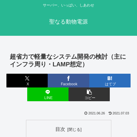
サーバー、いっぱい、しあわせ
聖なる動物電源
超省力で軽量なシステム開発の検討（主に
インフラ周り・LAMP想定）
X
Facebook
はてブ
LINE
コピー
2021.06.26
2021.07.03
目次