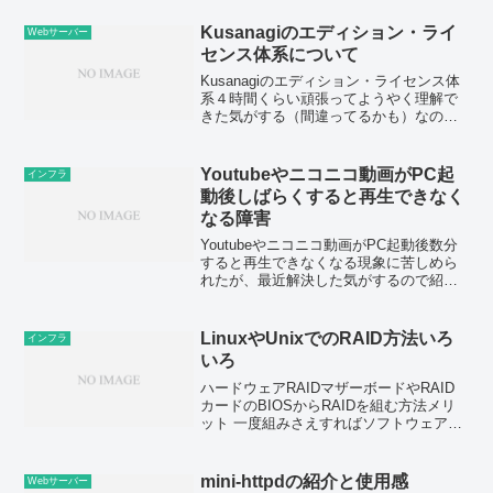
ーズWD Black SN720というものもあっ
たが、OEMとか組...
Kusanagiのエディション・ライ
Webサーバー
センス体系について
Kusanagiのエディション・ライセンス体
系４時間くらい頑張ってようやく理解で
きた気がする（間違ってるかも）なので
私なりに解説する。間違ってても知らな
い。「エディション」がよくある無料
版、Pro版、Ultimate版みたいな感じで、
Youtubeやニコニコ動画がPC起
インフラ
「ライ...
動後しばらくすると再生できなく
なる障害
Youtubeやニコニコ動画がPC起動後数分
すると再生できなくなる現象に苦しめら
れたが、最近解決した気がするので紹
介。他のサイトでは似たような現象の報
告がなかったので。ひょっとするとぶり
返す可能性もある。環境CPU, マザーボー
LinuxやUnixでのRAID方法いろ
インフラ
ド、サウンド...
いろ
ハードウェアRAIDマザーボードやRAID
カードのBIOSからRAIDを組む方法メリ
ット 一度組みさえすればソフトウェア
RAIDより問題は起きにくいかも ボリュー
ム上に/bootもブートローダーも置くこと
ができるデメリット OS側にドライバ...
mini-httpdの紹介と使用感
Webサーバー