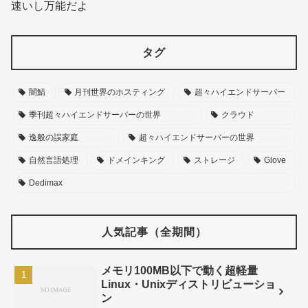
速いし万能だよ
タグ
闇鯖
月刊世界のホスティング
超々ハイエンドサーバー
季刊超々ハイエンドサーバーの世界
クラウド
逸般の誤家庭
超々ハイエンドサーバーの世界
自然言語処理
ドメインキング
ストレージ
Glove
Dedimax
人気記事（全期間）
メモリ100MB以下で動く超軽量
Linux・Unixディストリビューショ
ン